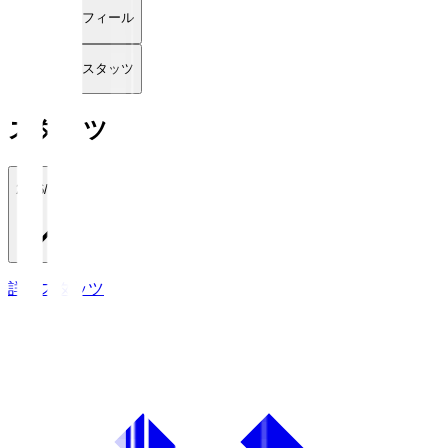
プロフィール
詳細スタッツ
スタッツ
2026/27
詳細スタッツ