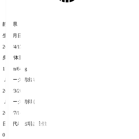
静岡県
生年月日
2001/4/17
身長/体重
170cm/64kg
Ｊリーグ初出場
2024/3/20
Ｊリーグ初得点
2024/7/14
日本代表出場試合数
0