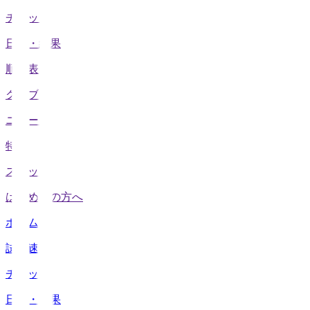
チケット
日程・結果
順位表
クラブ
ニュース
特集
スタッツ
はじめての方へ
ホーム
試合速報
チケット
日程・結果