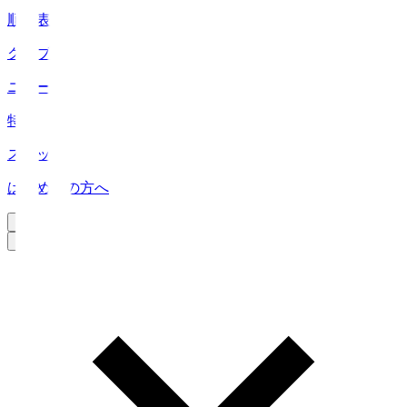
順位表
クラブ
ニュース
特集
スタッツ
はじめての方へ