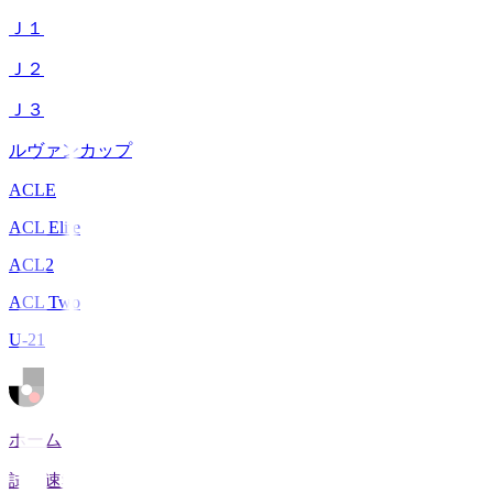
Ｊ１
Ｊ２
Ｊ３
ルヴァンカップ
ACLE
ACL Elite
ACL2
ACL Two
U-21
ホーム
試合速報