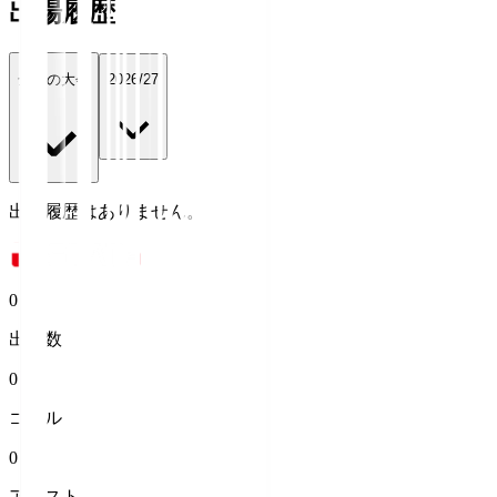
出場履歴
全ての大会
2026/27
出場履歴はありません。
0
出場数
0
ゴール
0
アシスト