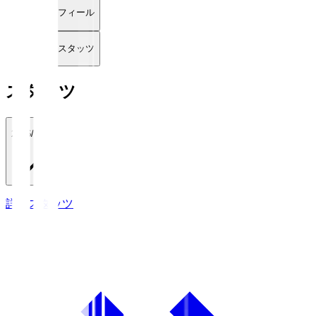
プロフィール
詳細スタッツ
スタッツ
2026/27
詳細スタッツ