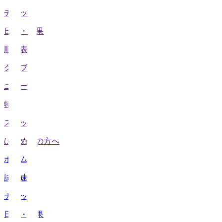
チケット
日程・結果
順位表
クラブ
ニュース
特集
スタッツ
はじめての方へ
ホーム
試合速報
チケット
日程・結果