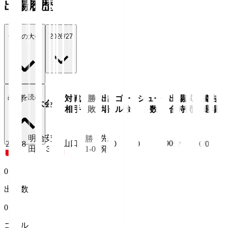
出場履歴
全ての大会
2026/27
続きを読む
年月
対戦
勝
出
ゴー
シュー
出場試
警告/
大会
日
相手
敗
場
ル数
ト数
合時間
退場
明治安
先
勝
山口
90
分
26/8/8
0
0
0/0
田Ｊ３
1-0
発
0
出場数
0
ゴール