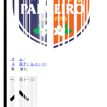
ホーム
>
ＡＣ長野パルセイロ
>
附木 雄也
Ｊリーグ公式サービス