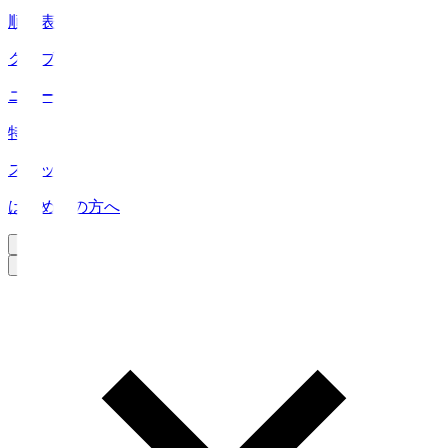
順位表
クラブ
ニュース
特集
スタッツ
はじめての方へ