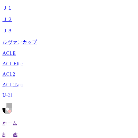
Ｊ１
Ｊ２
Ｊ３
ルヴァンカップ
ACLE
ACL Elite
ACL2
ACL Two
U-21
ホーム
試合速報