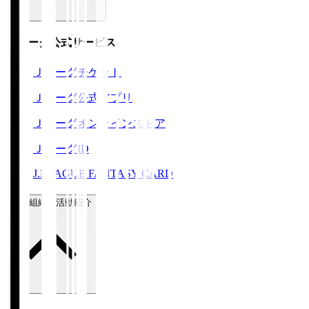
Ｊリーグ公式サービス
Ｊリーグチケット
Ｊリーグ公式アプリ
Ｊリーグオンラインストア
ＪリーグID
J.LEAGUE FANTASY CARD
運営組織・活動紹介