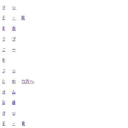
チケット
日程・結果
順位表
クラブ
ニュース
特集
スタッツ
はじめての方へ
ホーム
試合速報
チケット
日程・結果