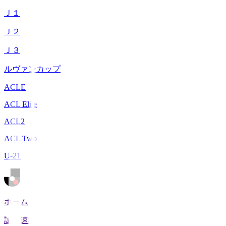
Ｊ１
Ｊ２
Ｊ３
ルヴァンカップ
ACLE
ACL Elite
ACL2
ACL Two
U-21
ホーム
試合速報