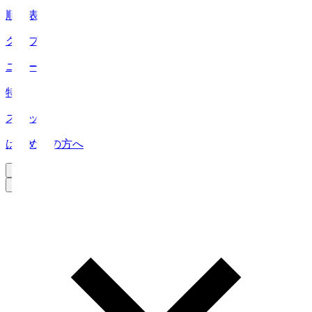
順位表
クラブ
ニュース
特集
スタッツ
はじめての方へ