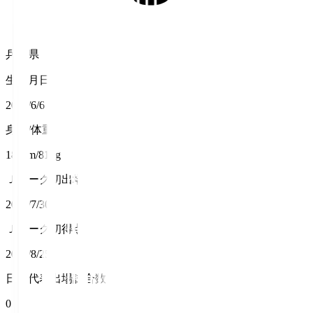
兵庫県
生年月日
2004/6/6
身長/体重
184cm/81kg
Ｊリーグ初出場
2023/7/30
Ｊリーグ初得点
2024/8/25
日本代表出場試合数
0