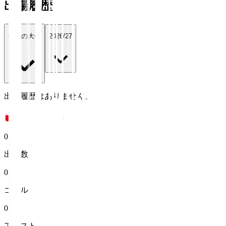
出場履歴
全ての大会
2026/27
出場履歴はありません。
0
出場数
0
ゴール
0
アシスト