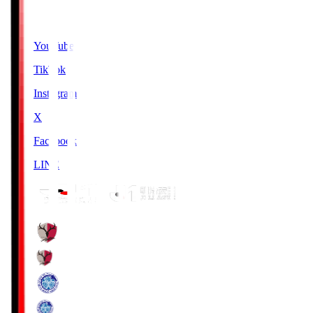
SNS
YouTube
TikTok
Instagram
X
Facebook
LINE