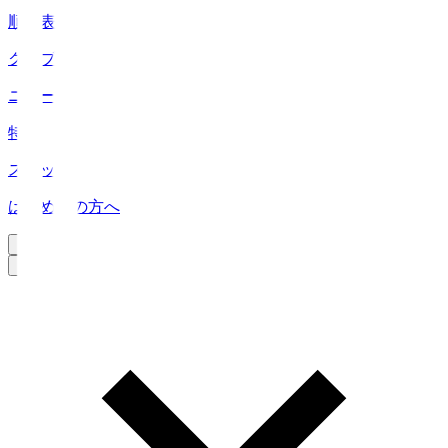
順位表
クラブ
ニュース
特集
スタッツ
はじめての方へ