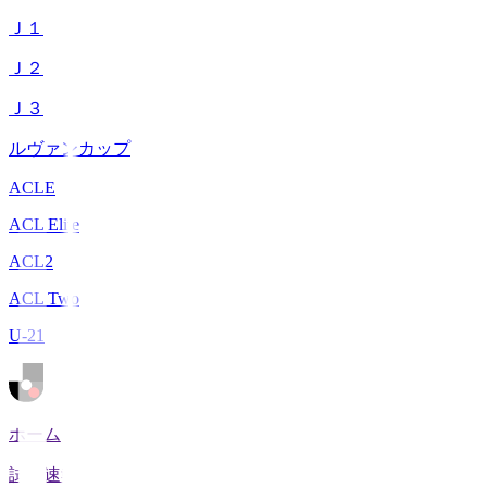
Ｊ１
Ｊ２
Ｊ３
ルヴァンカップ
ACLE
ACL Elite
ACL2
ACL Two
U-21
ホーム
試合速報