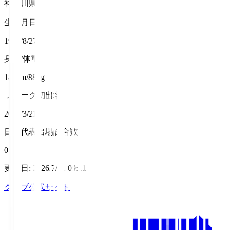
神奈川県
生年月日
1998/8/27
身長/体重
185cm/88kg
Ｊリーグ初出場
2022/3/21
日本代表出場試合数
0
更新日
:
2026/7/31 09:11
クラブ公式サイト