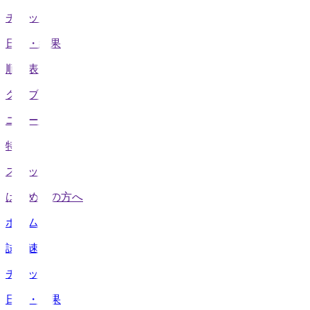
チケット
日程・結果
順位表
クラブ
ニュース
特集
スタッツ
はじめての方へ
ホーム
試合速報
チケット
日程・結果