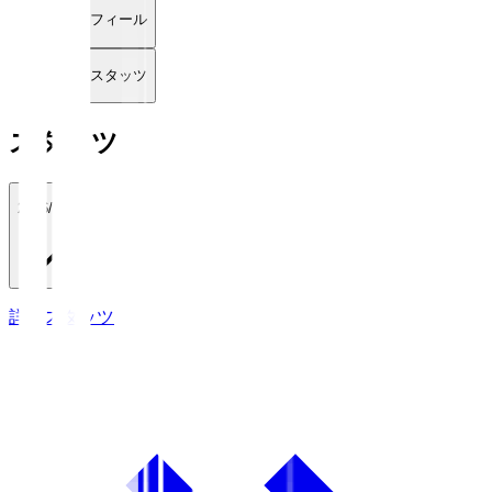
プロフィール
詳細スタッツ
スタッツ
2026/27
詳細スタッツ