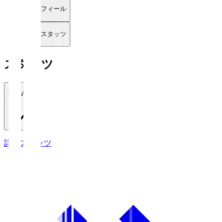
プロフィール
詳細スタッツ
スタッツ
2026/27
詳細スタッツ