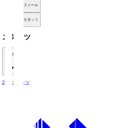
プロフィール
詳細スタッツ
スタッツ
2026/27
詳細スタッツ