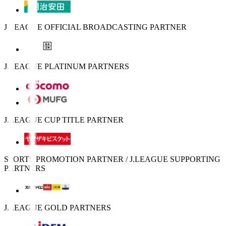
J.LEAGUE OFFICIAL BROADCASTING PARTNER
J.LEAGUE PLATINUM PARTNERS
J.LEAGUE CUP TITLE PARTNER
SPORTS PROMOTION PARTNER / J.LEAGUE SUPPORTING
PARTNERS
J.LEAGUE GOLD PARTNERS