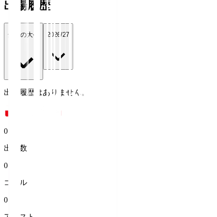
出場履歴
全ての大会
2026/27
出場履歴はありません。
0
出場数
0
ゴール
0
アシスト