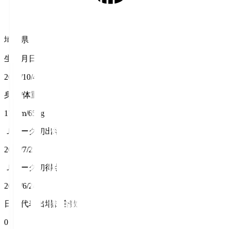
埼玉県
生年月日
2000/10/4
身長/体重
174cm/65kg
Ｊリーグ初出場
2022/7/2
Ｊリーグ初得点
2023/6/24
日本代表出場試合数
0