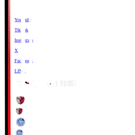
SNS
YouTube
TikTok
Instagram
X
Facebook
LINE