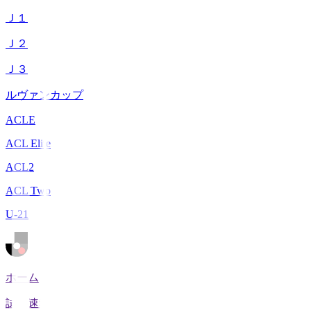
Ｊ１
Ｊ２
Ｊ３
ルヴァンカップ
ACLE
ACL Elite
ACL2
ACL Two
U-21
ホーム
試合速報