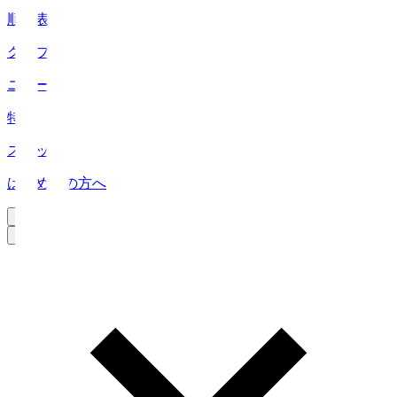
順位表
クラブ
ニュース
特集
スタッツ
はじめての方へ