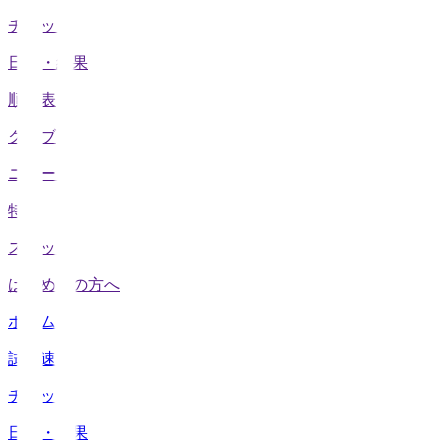
チケット
日程・結果
順位表
クラブ
ニュース
特集
スタッツ
はじめての方へ
ホーム
試合速報
チケット
日程・結果