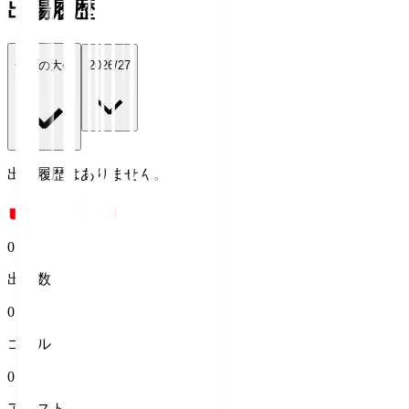
出場履歴
全ての大会
2026/27
出場履歴はありません。
0
出場数
0
ゴール
0
アシスト