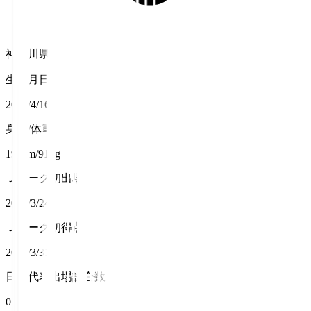
神奈川県
生年月日
2004/4/16
身長/体重
193cm/91kg
Ｊリーグ初出場
2024/3/24
Ｊリーグ初得点
2024/3/31
日本代表出場試合数
0