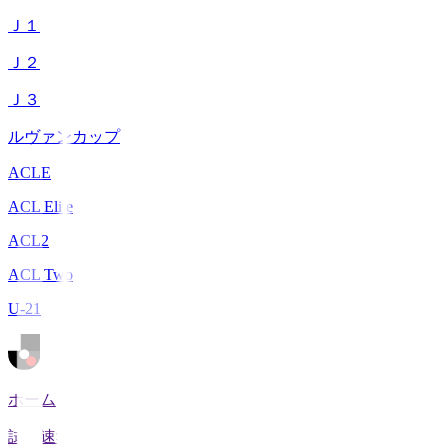
Ｊ１
Ｊ２
Ｊ３
ルヴァンカップ
ACLE
ACL Elite
ACL2
ACL Two
U-21
ホーム
試合速報