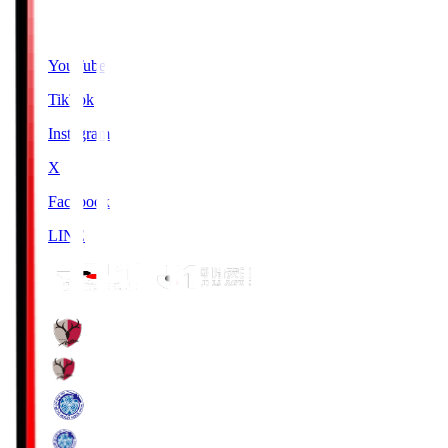
SNS
YouTube
TikTok
Instagram
X
Facebook
LINE