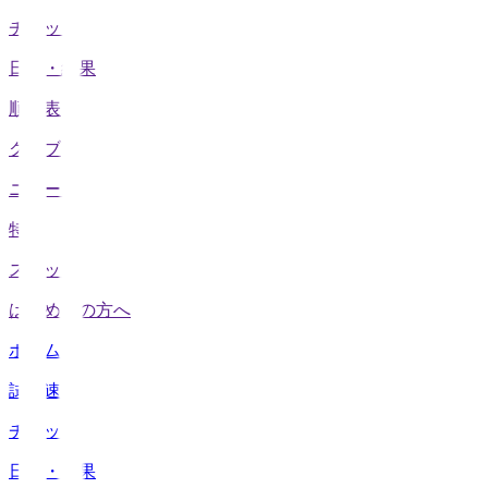
チケット
日程・結果
順位表
クラブ
ニュース
特集
スタッツ
はじめての方へ
ホーム
試合速報
チケット
日程・結果