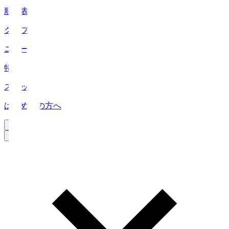
順位表
クラブ
ニュース
特集
スタッツ
はじめての方へ