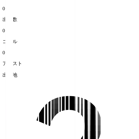
0
出場数
0
ゴール
0
アシスト
出身地