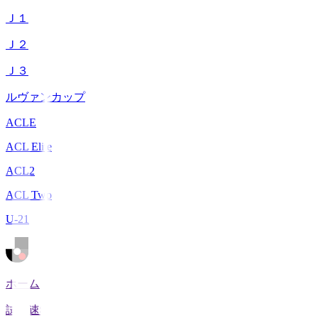
Ｊ１
Ｊ２
Ｊ３
ルヴァンカップ
ACLE
ACL Elite
ACL2
ACL Two
U-21
ホーム
試合速報