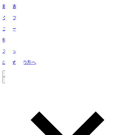
順位表
クラブ
ニュース
特集
スタッツ
はじめての方へ