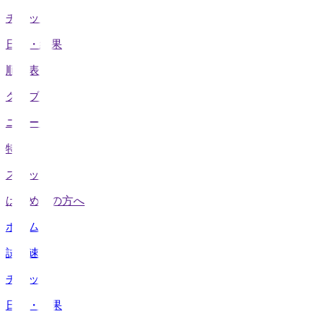
チケット
日程・結果
順位表
クラブ
ニュース
特集
スタッツ
はじめての方へ
ホーム
試合速報
チケット
日程・結果