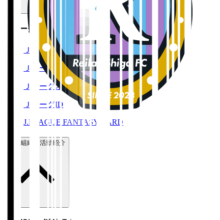
Ｊリーグ公式サービス
Ｊリーグチケット
Ｊリーグ公式アプリ
Ｊリーグオンラインストア
ＪリーグID
J.LEAGUE FANTASY CARD
運営組織・活動紹介