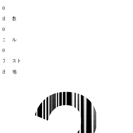
0
出場数
0
ゴール
0
アシスト
出身地