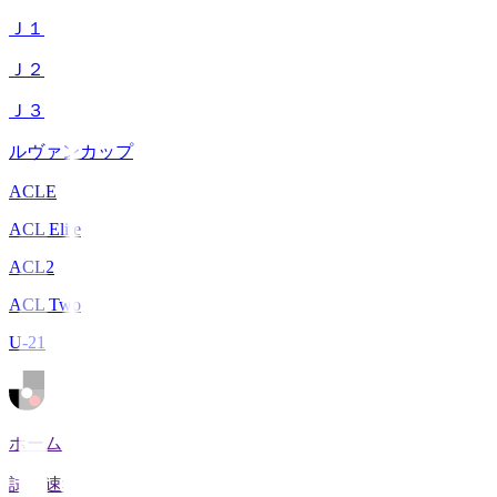
Ｊ１
Ｊ２
Ｊ３
ルヴァンカップ
ACLE
ACL Elite
ACL2
ACL Two
U-21
ホーム
試合速報