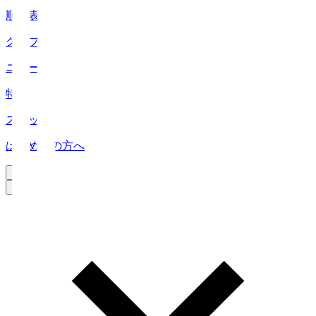
順位表
クラブ
ニュース
特集
スタッツ
はじめての方へ