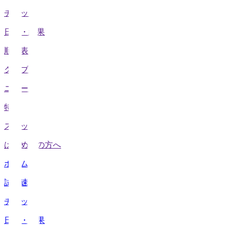
チケット
日程・結果
順位表
クラブ
ニュース
特集
スタッツ
はじめての方へ
ホーム
試合速報
チケット
日程・結果