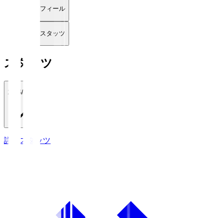
プロフィール
詳細スタッツ
スタッツ
2026/27
詳細スタッツ