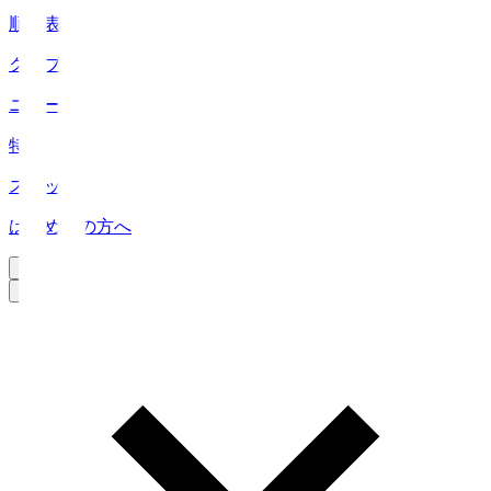
順位表
クラブ
ニュース
特集
スタッツ
はじめての方へ