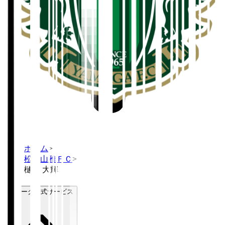
ホーム
>
松本山雅ＦＣ
>
樋口 大輝
Ｊリーグ公式サービス