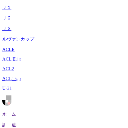
Ｊ１
Ｊ２
Ｊ３
ルヴァンカップ
ACLE
ACL Elite
ACL2
ACL Two
U-21
ホーム
試合速報