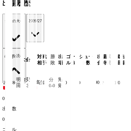
出場履歴
全ての大会
2026/27
続きを読む
年月
対戦
勝
出
ゴー
シュー
出場試
警告/
大会
日
相手
敗
場
ル数
ト数
合時間
退場
明治安
先
分
高知
90
分
26/8/8
0
0
1/0
田Ｊ３
0-0
発
0
出場数
0
ゴール