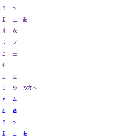
チケット
日程・結果
順位表
クラブ
ニュース
特集
スタッツ
はじめての方へ
ホーム
試合速報
チケット
日程・結果