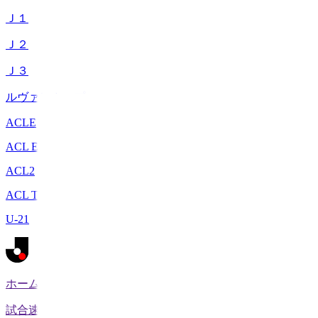
Ｊ１
Ｊ２
Ｊ３
ルヴァンカップ
ACLE
ACL Elite
ACL2
ACL Two
U-21
ホーム
試合速報