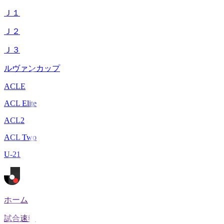
Ｊ１
Ｊ２
Ｊ３
ルヴァンカップ
ACLE
ACL Elite
ACL2
ACL Two
U-21
ホーム
試合速報