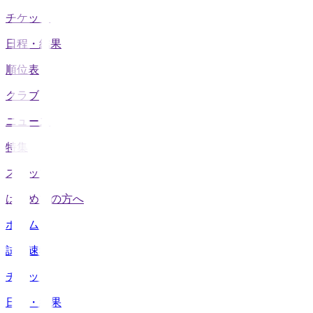
チケット
日程・結果
順位表
クラブ
ニュース
特集
スタッツ
はじめての方へ
ホーム
試合速報
チケット
日程・結果