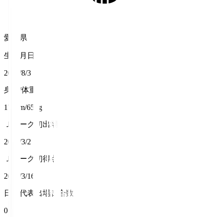
愛知県
生年月日
2005/8/3
身長/体重
170cm/65kg
Ｊリーグ初出場
2024/3/2
Ｊリーグ初得点
2024/3/16
日本代表出場試合数
0