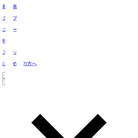
順位表
クラブ
ニュース
特集
スタッツ
はじめての方へ