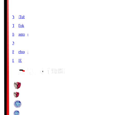
SNS
YouTube
TikTok
Instagram
X
Facebook
LINE