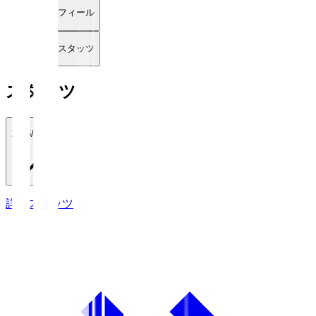
プロフィール
詳細スタッツ
スタッツ
2026/27
詳細スタッツ