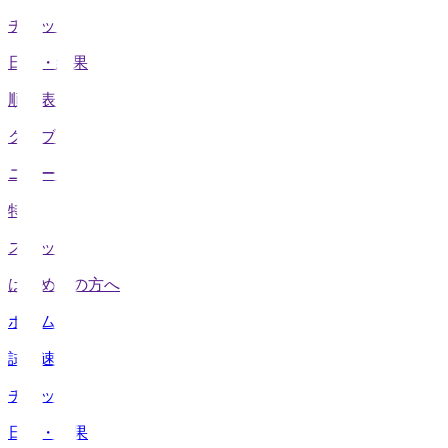
チケット
日程・結果
順位表
クラブ
ニュース
特集
スタッツ
はじめての方へ
ホーム
試合速報
チケット
日程・結果