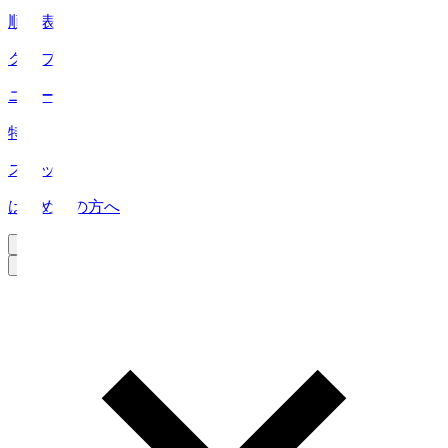
順位表
クラブ
ニュース
特集
スタッツ
はじめての方へ