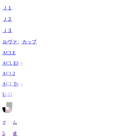
Ｊ１
Ｊ２
Ｊ３
ルヴァンカップ
ACLE
ACL Elite
ACL2
ACL Two
U-21
ホーム
試合速報