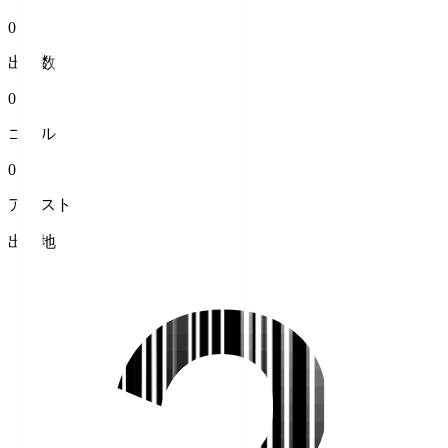
0
出場数
0
ゴール
0
アシスト
出身地