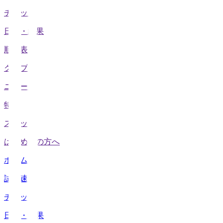
チケット
日程・結果
順位表
クラブ
ニュース
特集
スタッツ
はじめての方へ
ホーム
試合速報
チケット
日程・結果