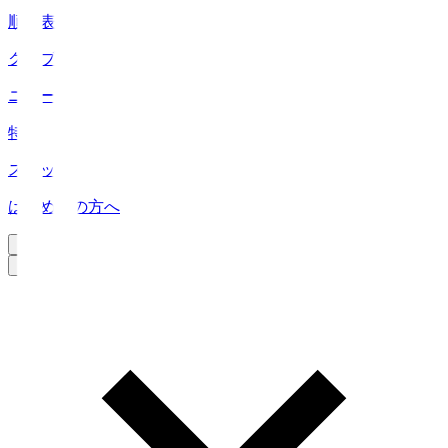
順位表
クラブ
ニュース
特集
スタッツ
はじめての方へ