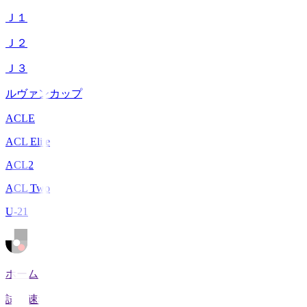
Ｊ１
Ｊ２
Ｊ３
ルヴァンカップ
ACLE
ACL Elite
ACL2
ACL Two
U-21
ホーム
試合速報