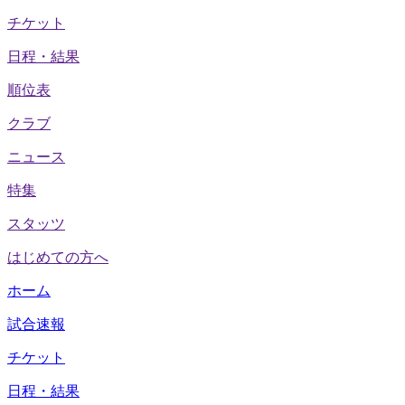
チケット
日程・結果
順位表
クラブ
ニュース
特集
スタッツ
はじめての方へ
ホーム
試合速報
チケット
日程・結果