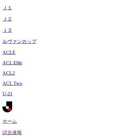
Ｊ１
Ｊ２
Ｊ３
ルヴァンカップ
ACLE
ACL Elite
ACL2
ACL Two
U-21
ホーム
試合速報