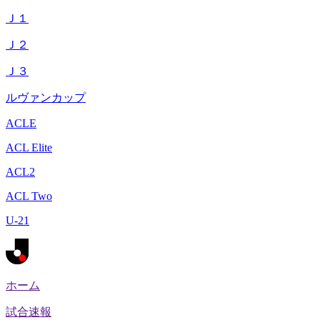
Ｊ１
Ｊ２
Ｊ３
ルヴァンカップ
ACLE
ACL Elite
ACL2
ACL Two
U-21
ホーム
試合速報