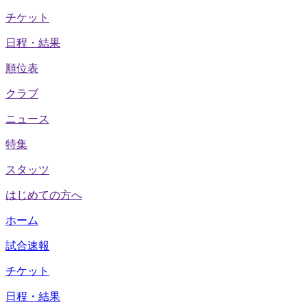
チケット
日程・結果
順位表
クラブ
ニュース
特集
スタッツ
はじめての方へ
ホーム
試合速報
チケット
日程・結果