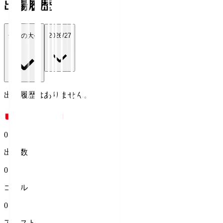
出場履歴
全ての大会
2026/27
出場履歴はありません。
0
出場数
0
ゴール
0
アシスト