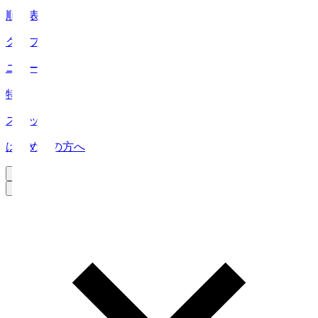
順位表
クラブ
ニュース
特集
スタッツ
はじめての方へ