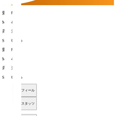
愛媛ＦＣ
MF 14
斉藤 涼優
SAITO Ryo
愛媛ＦＣ
MF 14
斉藤 涼優
SAITO Ryo
プロフィール
詳細スタッツ