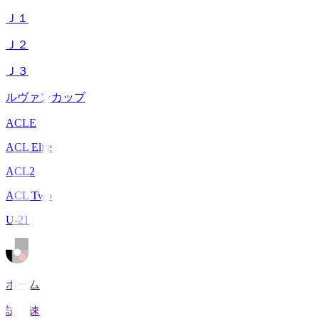
Ｊ１
Ｊ２
Ｊ３
ルヴァンカップ
ACLE
ACL Elite
ACL2
ACL Two
U-21
ホーム
試合速報