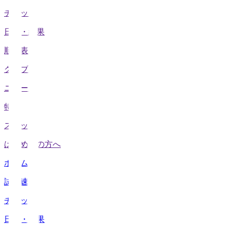
チケット
日程・結果
順位表
クラブ
ニュース
特集
スタッツ
はじめての方へ
ホーム
試合速報
チケット
日程・結果