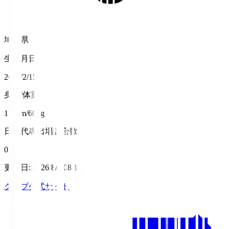
埼玉県
生年月日
2003/2/15
身長/体重
170cm/60kg
日本代表出場試合数
0
更新日
:
2026/8/7 08:11
クラブ公式サイト