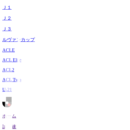
Ｊ１
Ｊ２
Ｊ３
ルヴァンカップ
ACLE
ACL Elite
ACL2
ACL Two
U-21
ホーム
試合速報