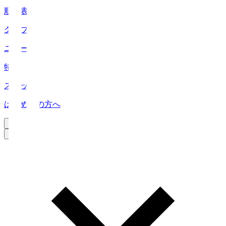
順位表
クラブ
ニュース
特集
スタッツ
はじめての方へ