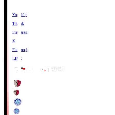
SNS
YouTube
TikTok
Instagram
X
Facebook
LINE