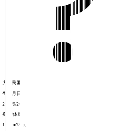
大韓民国
生年月日
2003/9/24
身長/体重
185cm/78kg