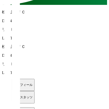
松本山雅ＦＣ
DF 44
リ トビン
LEE Tobin
松本山雅ＦＣ
DF 44
リ トビン
LEE Tobin
プロフィール
詳細スタッツ