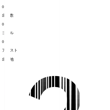
0
出場数
0
ゴール
0
アシスト
出身地