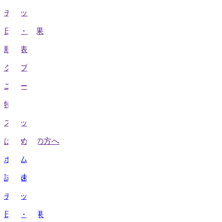
チケット
日程・結果
順位表
クラブ
ニュース
特集
スタッツ
はじめての方へ
ホーム
試合速報
チケット
日程・結果