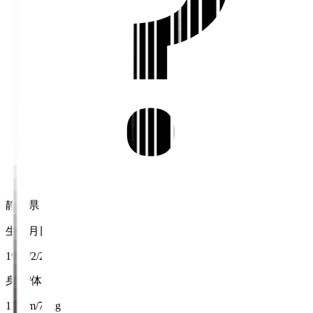
静岡県
生年月日
1967/2/26
身長/体重
177cm/72kg