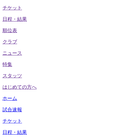
チケット
日程・結果
順位表
クラブ
ニュース
特集
スタッツ
はじめての方へ
ホーム
試合速報
チケット
日程・結果