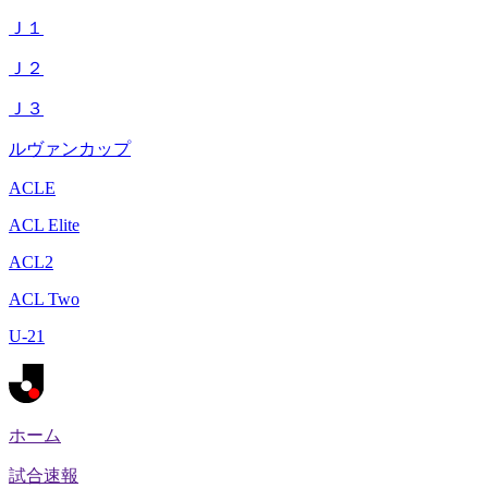
Ｊ１
Ｊ２
Ｊ３
ルヴァンカップ
ACLE
ACL Elite
ACL2
ACL Two
U-21
ホーム
試合速報