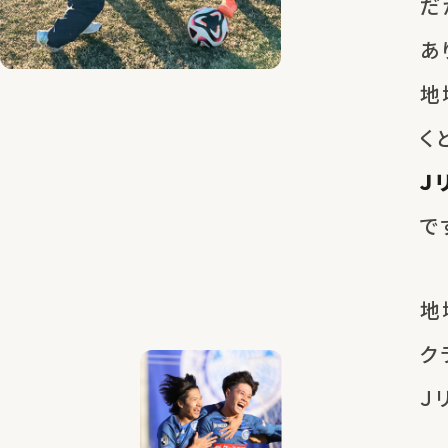
だ
あ
地
く
Ｊ
で
地
ク
Ｊ