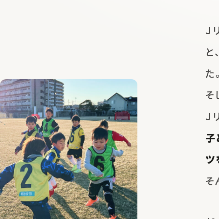
Ｊ
と
た
そ
Ｊ
子
ツ
そ