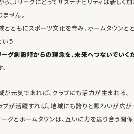
から、Ｊリーグにとってサステナビリティは
新しく加
りません。
域とともにスポーツ文化を育み、
ホームタウンと
という
リーグ創設時からの理念を、
未来へつないでいく
す。
域が元気であれば、
クラブにも活力が生まれる。
ラブが活躍すれば、
地域にも誇りと賑わいが広がっ
リーグとホームタウンは、
互いに力を送り合う関係