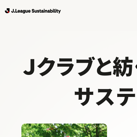
Ｊクラブと紡
サス