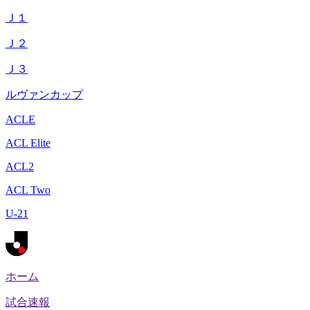
Ｊ１
Ｊ２
Ｊ３
ルヴァンカップ
ACLE
ACL Elite
ACL2
ACL Two
U-21
ホーム
試合速報