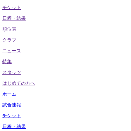
チケット
日程・結果
順位表
クラブ
ニュース
特集
スタッツ
はじめての方へ
ホーム
試合速報
チケット
日程・結果