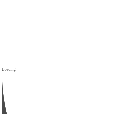
Loading