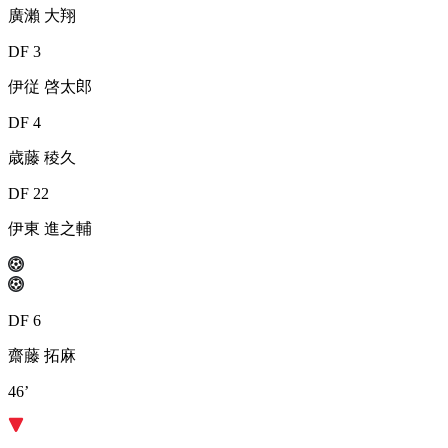
廣瀨 大翔
DF 3
伊従 啓太郎
DF 4
歳藤 稜久
DF 22
伊東 進之輔
DF 6
齋藤 拓麻
46’