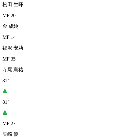
松田 生暉
MF 20
金 成純
MF 14
福沢 安莉
MF 35
寺尾 憲祐
81’
81’
MF 27
矢崎 優