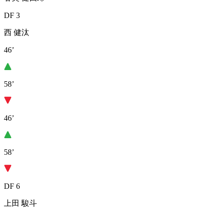
DF 3
西 健汰
46’
58’
46’
58’
DF 6
上田 駿斗