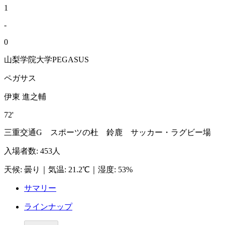
1
-
0
山梨学院大学PEGASUS
ペガサス
伊東 進之輔
72'
三重交通G スポーツの杜 鈴鹿 サッカー・ラグビー場
入場者数
:
453人
天候
:
曇り
｜
気温
:
21.2℃
｜
湿度
:
53%
サマリー
ラインナップ