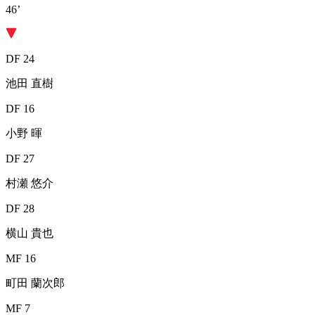
46’
DF 24
池田 直樹
DF 16
小野 暉
DF 27
村瀬 悠介
DF 28
横山 貴也
MF 16
町田 蘭次郎
MF 7