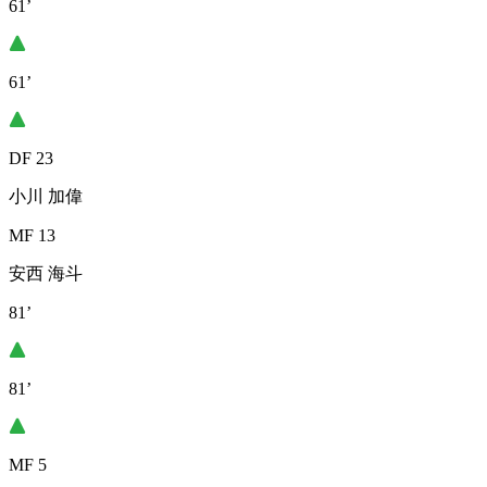
61’
61’
DF 23
小川 加偉
MF 13
安西 海斗
81’
81’
MF 5