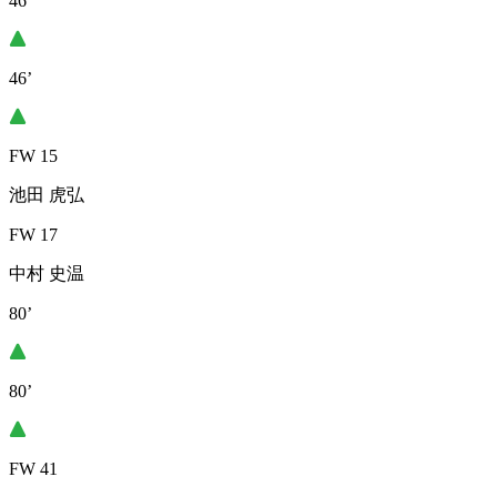
46’
46’
FW 15
池田 虎弘
FW 17
中村 史温
80’
80’
FW 41