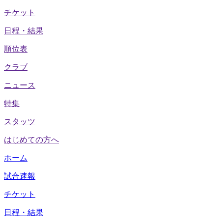
チケット
日程・結果
順位表
クラブ
ニュース
特集
スタッツ
はじめての方へ
ホーム
試合速報
チケット
日程・結果