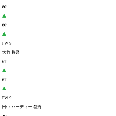
80’
80’
FW 9
大竹 将吾
61’
61’
FW 9
田中 ハーディー 啓秀