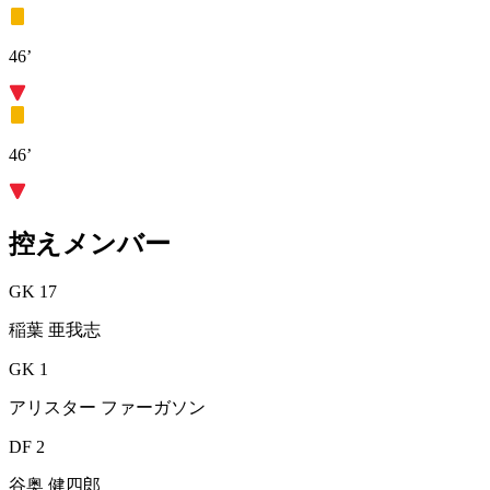
46’
46’
控えメンバー
GK 17
稲葉 亜我志
GK 1
アリスター ファーガソン
DF 2
谷奥 健四郎