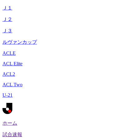
Ｊ１
Ｊ２
Ｊ３
ルヴァンカップ
ACLE
ACL Elite
ACL2
ACL Two
U-21
ホーム
試合速報