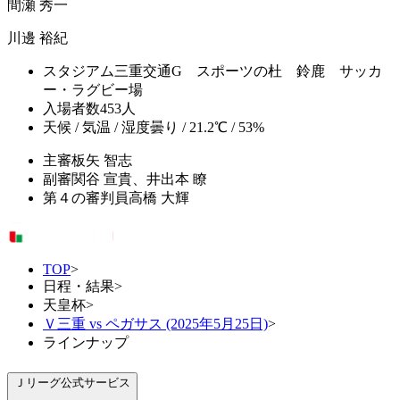
間瀬 秀一
川邊 裕紀
スタジアム
三重交通G スポーツの杜 鈴鹿 サッカ
ー・ラグビー場
入場者数
453人
天候 / 気温 / 湿度
曇り / 21.2℃ / 53%
主審
板矢 智志
副審
関谷 宣貴、井出本 瞭
第４の審判員
高橋 大輝
TOP
>
日程・結果
>
天皇杯
>
Ｖ三重 vs ペガサス (2025年5月25日)
>
ラインナップ
Ｊリーグ公式サービス