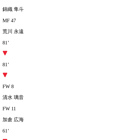
錦織 隼斗
MF 47
荒川 永遠
81’
81’
FW 8
清水 璃音
FW 11
加倉 広海
61’