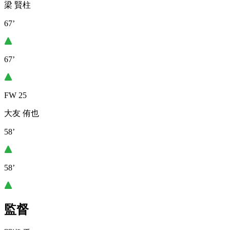
梁 賢柱
67’
67’
FW 25
大友 侑也
58’
58’
監督