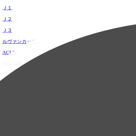
Ｊ１
Ｊ２
Ｊ３
ルヴァンカップ
ACLE
ACL Elite
ACL2
ACL Two
U-21
ホーム
試合速報