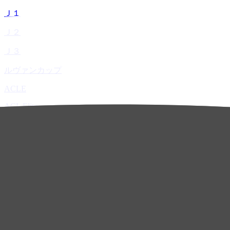
Ｊ１
Ｊ２
Ｊ３
ルヴァンカップ
ACLE
ACL Elite
ACL2
ACL Two
U-21
ホーム
試合速報