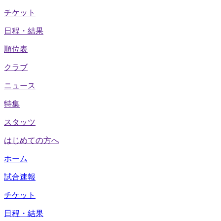
チケット
日程・結果
順位表
クラブ
ニュース
特集
スタッツ
はじめての方へ
ホーム
試合速報
チケット
日程・結果