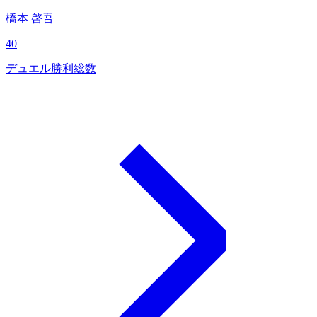
橋本 啓吾
40
デュエル勝利総数