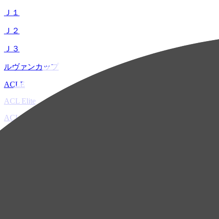
Ｊ１
Ｊ２
Ｊ３
ルヴァンカップ
ACLE
ACL Elite
ACL2
ACL Two
U-21
ホーム
試合速報