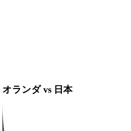
オランダ
vs
日本