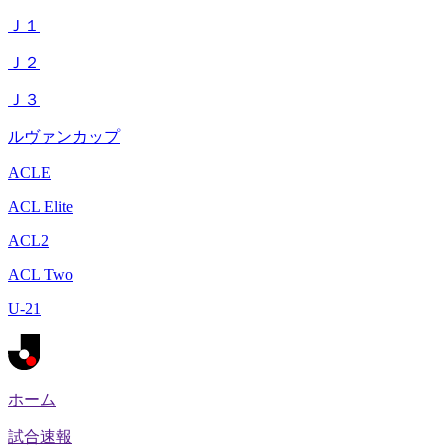
Ｊ１
Ｊ２
Ｊ３
ルヴァンカップ
ACLE
ACL Elite
ACL2
ACL Two
U-21
ホーム
試合速報