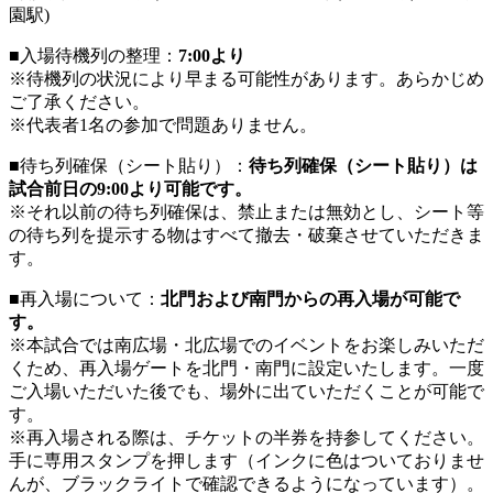
園駅)
■入場待機列の整理：
7:00より
※待機列の状況により早まる可能性があります。あらかじめ
ご了承ください。
※代表者1名の参加で問題ありません。
■待ち列確保（シート貼り）：
待ち列確保（シート貼り）は
試合前日の9:00より可能です。
※それ以前の待ち列確保は、禁止または無効とし、シート等
の待ち列を提示する物はすべて撤去・破棄させていただきま
す。
■再入場について：
北門および南門からの再入場が可能で
す。
※本試合では南広場・北広場でのイベントをお楽しみいただ
くため、再入場ゲートを北門・南門に設定いたします。一度
ご入場いただいた後でも、場外に出ていただくことが可能で
す。
※再入場される際は、チケットの半券を持参してください。
手に専用スタンプを押します（インクに色はついておりませ
んが、ブラックライトで確認できるようになっています）。