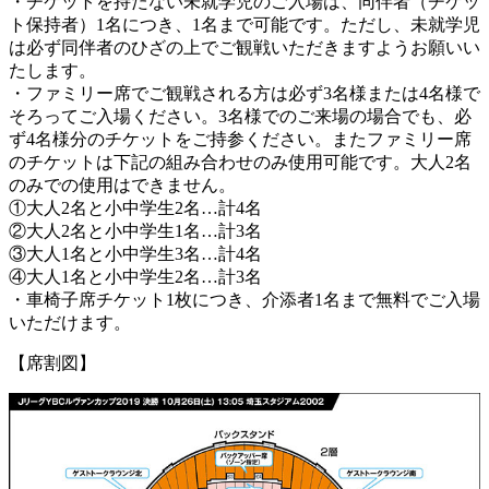
・チケットを持たない未就学児のご入場は、同伴者（チケッ
ト保持者）1名につき、1名まで可能です。ただし、未就学児
は必ず同伴者のひざの上でご観戦いただきますようお願いい
たします。
・ファミリー席でご観戦される方は必ず3名様または4名様で
そろってご入場ください。3名様でのご来場の場合でも、必
ず4名様分のチケットをご持参ください。またファミリー席
のチケットは下記の組み合わせのみ使用可能です。大人2名
のみでの使用はできません。
①大人2名と小中学生2名…計4名
②大人2名と小中学生1名…計3名
③大人1名と小中学生3名…計4名
④大人1名と小中学生2名…計3名
・車椅子席チケット1枚につき、介添者1名まで無料でご入場
いただけます。
【席割図】