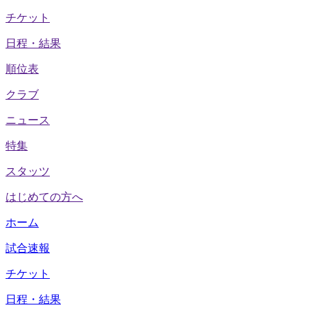
チケット
日程・結果
順位表
クラブ
ニュース
特集
スタッツ
はじめての方へ
ホーム
試合速報
チケット
日程・結果