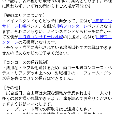
※上記は、各席種から最寄りの門のご案内となります。席種
に関わらず、いずれの門からもご入場が可能です。
【観戦エリアについて】
・メインスタンドからピッチに向かって、左側が
北海道
コン
サドーレ札幌
ベンチ、右側が
川崎フロンターレ
ベンチとなり
ます。それにともない、メインスタンドからピッチに向かっ
て左側が
北海道
コンサドーレ札幌
の応援席、右側が
川崎フロ
ンターレ
の応援席となります。
・チケット券面に表記されている場所以外での観戦はできま
せんのであらかじめご了承ください。
【コンコースの通行規制】
・無用なトラブルを避けるため、両ゴール裏コンコース・ペ
デストリアンデッキ上への、対戦相手のユニフォーム・グッ
ズ等を身につけての通行はできません。
【その他】
・試合当日、自由席は大変な混雑が予想されます。一人でも
多くのお客様が観戦できるよう、席を詰めてお座りください
ますようお願いいたします。
・テープ、シート等での席取りはご遠慮ください。