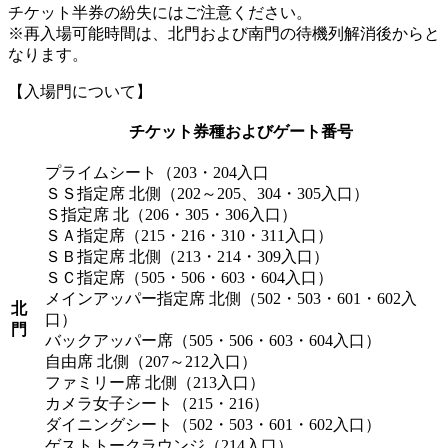
チケット半券の紛失にはご注意ください。
※再入場可能時間は、北門および南門の待機列解消後からと
なります。
【入場門について】
チケット券種およびゲート番号
プライムシート（203・204入口
ＳＳ指定席 北側（202～205、304・305入口）
Ｓ指定席 北（206・305・306入口）
ＳＡ指定席（215・216・310・311入口）
ＳＢ指定席 北側（213・214・309入口）
ＳＣ指定席（505・506・603・604入口）
メインアッパー指定席 北側（502・503・601・602入
北
口）
門
バックアッパー席（505・506・603・604入口）
自由席 北側（207～212入口）
ファミリー席 北側（213入口）
カメラ女子シート（215・216）
ダイニングシート（502・503・601・602入口）
ゲストトークラウンジ（214入口）