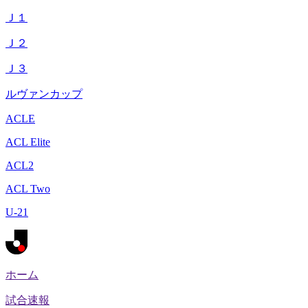
Ｊ１
Ｊ２
Ｊ３
ルヴァンカップ
ACLE
ACL Elite
ACL2
ACL Two
U-21
ホーム
試合速報