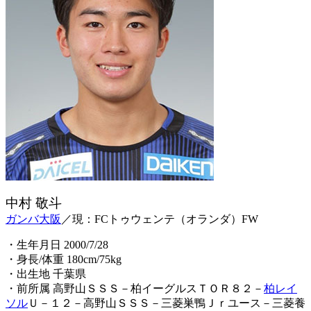
中村 敬斗
ガンバ大阪
／現：FCトゥウェンテ（オランダ）FW
・生年月日 2000/7/28
・身長/体重 180cm/75kg
・出生地 千葉県
・前所属 高野山ＳＳＳ－柏イーグルスＴＯＲ８２－
柏レイ
ソル
Ｕ－１２－高野山ＳＳＳ－三菱巣鴨Ｊｒユース－三菱養