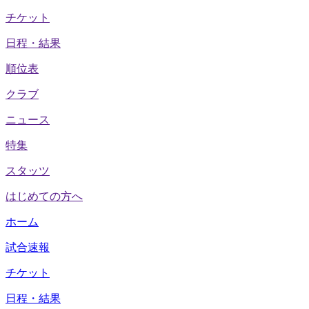
チケット
日程・結果
順位表
クラブ
ニュース
特集
スタッツ
はじめての方へ
ホーム
試合速報
チケット
日程・結果