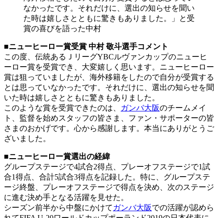
なかったです。それだけに、選出の知らせを聞い
た時は嬉しさとともに驚きもありました。」と受
賞の喜びを語った中村
■ニューヒーロー賞受賞 中村 敬斗選手コメント
この度、伝統あるＪリーグYBCルヴァンカップのニューヒ
ーロー賞を受賞でき、大変嬉しく思います。ニューヒーロー
賞は狙っていましたが、海外移籍をしたので自分が受賞する
とは思っていなかったです。それだけに、選出の知らせを聞
いた時は嬉しさとともに驚きもありました。
このような賞を受賞できたのは、
ガンバ大阪
のチームメイ
ト、監督を始めスタッフの皆さま、ファン・サポーターの皆
さまのおかげです。心から感謝します。本当にありがとうご
ざいました。
■ニューヒーロー賞選出の経緯
グループステージで4試合2得点、プレーオフステージで1試
合1得点、合計5試合3得点を記録した。特に、グループステ
ージ終盤、プレーオフステージで得点を決め、次のステージ
に進む決め手となる活躍を見せた。
シーズン前半から中盤にかけて
ガンバ大阪
での活躍が認めら
れてFIFA U-20ワールドカップポーランド2019の日本代表に