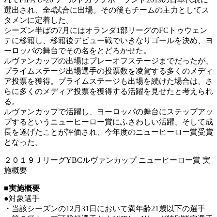
選出され、全4試合に出場。その後もチームの主力としてス
タメンに定着した。
シーズン半ばの7月にはオランダ1部リーグのFCトゥウェン
テに移籍し、移籍後デビュー戦でいきなりゴールを決め、ヨ
ーロッパの舞台でその名をとどろかせた。
ルヴァンカップの出場はプレーオフステージまでだったが、
プライムステージ出場選手の投票数を凌駕する多くのメディ
ア投票を獲得。プライムステージも出場を続けた場合は、さ
らに多くのメディア投票を獲得する活躍を見せたと考えられ
る。
ルヴァンカップで活躍し、ヨーロッパの舞台にステップアッ
プするというニューヒーロー賞にふさわしい活躍、そして成
長を遂げたことが評価され、今年度のニューヒーロー賞受賞
となった。
２０１９ＪリーグYBCルヴァンカップ ニューヒーロー賞 実
施概要
■実施概要
●対象選手
・当該シーズンの12月31日において満年齢21歳以下の選手