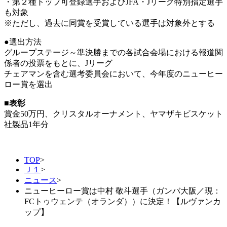
・第２種トップ可登録選手およびJFA・Jリーグ特別指定選手
も対象
※ただし、過去に同賞を受賞している選手は対象外とする
●選出方法
グループステージ～準決勝までの各試合会場における報道関
係者の投票をもとに、Jリーグ
チェアマンを含む選考委員会において、今年度のニューヒー
ロー賞を選出
■表彰
賞金50万円、クリスタルオーナメント、ヤマザキビスケット
社製品1年分
TOP
>
Ｊ１
>
ニュース
>
ニューヒーロー賞は中村 敬斗選手（ガンバ大阪／現：
FCトゥウェンテ（オランダ））に決定！【ルヴァンカ
ップ】