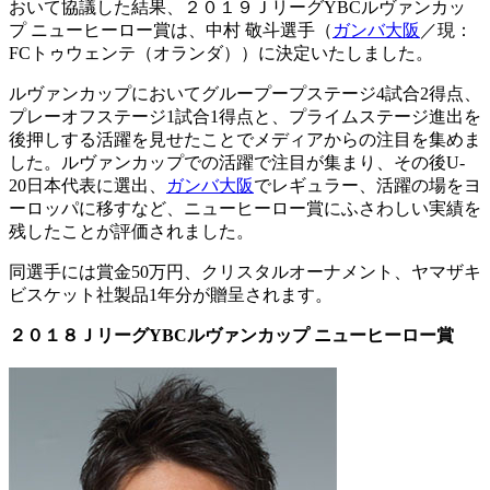
おいて協議した結果、２０１９ＪリーグYBCルヴァンカッ
プ ニューヒーロー賞は、中村 敬斗選手（
ガンバ大阪
／現：
FCトゥウェンテ（オランダ））に決定いたしました。
ルヴァンカップにおいてグループープステージ4試合2得点、
プレーオフステージ1試合1得点と、プライムステージ進出を
後押しする活躍を見せたことでメディアからの注目を集めま
した。ルヴァンカップでの活躍で注目が集まり、その後U-
20日本代表に選出、
ガンバ大阪
でレギュラー、活躍の場をヨ
ーロッパに移すなど、ニューヒーロー賞にふさわしい実績を
残したことが評価されました。
同選手には賞金50万円、クリスタルオーナメント、ヤマザキ
ビスケット社製品1年分が贈呈されます。
２０１８ＪリーグYBCルヴァンカップ ニューヒーロー賞