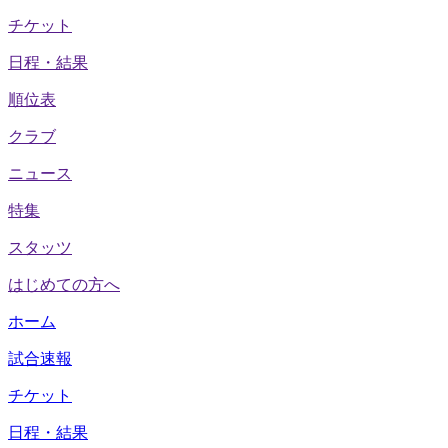
チケット
日程・結果
順位表
クラブ
ニュース
特集
スタッツ
はじめての方へ
ホーム
試合速報
チケット
日程・結果