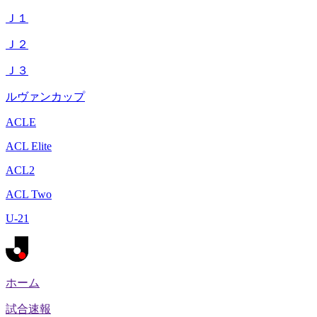
Ｊ１
Ｊ２
Ｊ３
ルヴァンカップ
ACLE
ACL Elite
ACL2
ACL Two
U-21
ホーム
試合速報