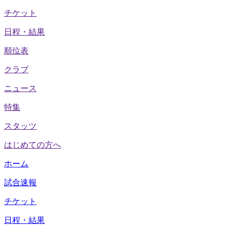
チケット
日程・結果
順位表
クラブ
ニュース
特集
スタッツ
はじめての方へ
ホーム
試合速報
チケット
日程・結果