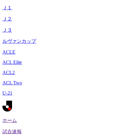
Ｊ１
Ｊ２
Ｊ３
ルヴァンカップ
ACLE
ACL Elite
ACL2
ACL Two
U-21
ホーム
試合速報