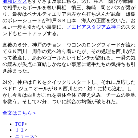
浦和レッズ
もすぐさま反撃に移る。5分、柏木 陽介が敵陣
で相手からボールを奪い興梠 慎三、梅崎 司とパスが繋が
り、最後はペナルティエリア内左から打ち込んだ武藤 雄樹
のボレーシュートが神戸ＧＫ山本 海人の正面を突いた。お
互い一歩も引かない展開に、
ノエビアスタジアム神戸
のスタ
ンドもヒートアップする。
直後の６分、神戸のチョン ウヨンのロングフィードが流れ
てＧＫ西川 周作の元へ辿り着いたが、その処理を西川が誤
って後逸し、あわやゴールというピンチが訪れる。一瞬の気
の緩みが失点に直結しかねない事態に選手たちの気持ちも引
き締まった。
24分、神戸はＦＫをクイックリスタートし、それに反応した
ペドロ ジュニオールがＧＫ西川との１対１に持ち込む。し
かし今度は西川がこれを身体全体で抑え込み、チームの窮地
を救う。そして27分、ついに試合の均衡が破られた。
全文はこちら＞
TOP
>
Ｊ１
>
ニュース
>