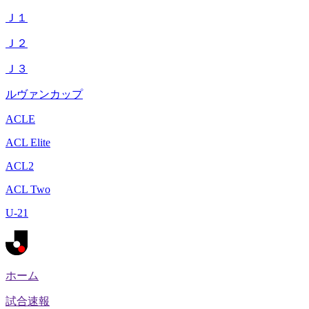
Ｊ１
Ｊ２
Ｊ３
ルヴァンカップ
ACLE
ACL Elite
ACL2
ACL Two
U-21
ホーム
試合速報