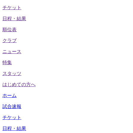
チケット
日程・結果
順位表
クラブ
ニュース
特集
スタッツ
はじめての方へ
ホーム
試合速報
チケット
日程・結果