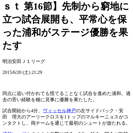
ｓｔ 第16節】先制から窮地に
立つ試合展開も、平常心を保
った浦和がステージ優勝を果
たす
明治安田Ｊ１リーグ
2015/6/20 (土) 21:29
同点に追い付かれても慌てることなく試合を進めた浦和。過
去の苦い経験を糧に見事に優勝を果たした。
試合開始から4分、
ヴィッセル神戸
の左サイドバック・安
田 理大のアーリークロスを1トップのマルキーニョスがコ
ンタクトし、両チームを通じて最初のシュートが放たれる。