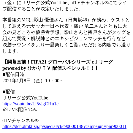
（金）にＪリーグ公式YouTube、dTVチャンネル®にてライ
ブ配信することが決定いたしました。
本番組のMCは影山 優佳さん（日向坂46）が務め、ゲストと
して迎える元サッカー日本代表・播戸 竜二さんとともに大
会の見どころや優勝者予想、影山さんと播戸さんがタッグを
組んで実況・解説陣とのエキシビジョンマッチを行うなど、
決勝ラウンドをより一層楽しくご覧いただける内容でお送り
します。
【開幕直前！FIFA21 グローバルシリーズ eＪリーグ
powered by ひかりＴＶ 配信スペシャル！！】
■配信日時
2021年1月8日（金）19：00～
■配信
Ｊリーグ公式YouTube
https://youtu.be/Li5yjgCHu1c
※LIVE配信のみ
dTVチャンネル®
https://dch.dmkt-sp.jp/special/ct/c90000148?campaign=pnr900011