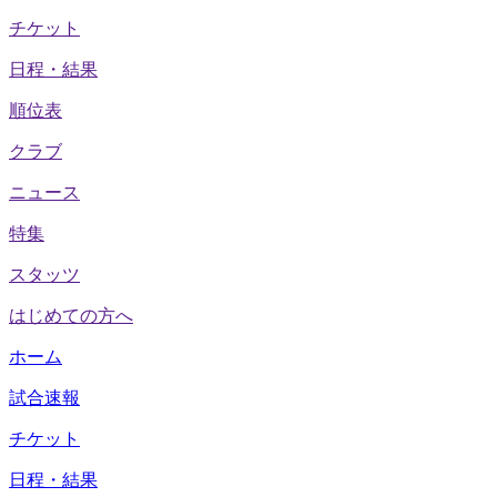
チケット
日程・結果
順位表
クラブ
ニュース
特集
スタッツ
はじめての方へ
ホーム
試合速報
チケット
日程・結果