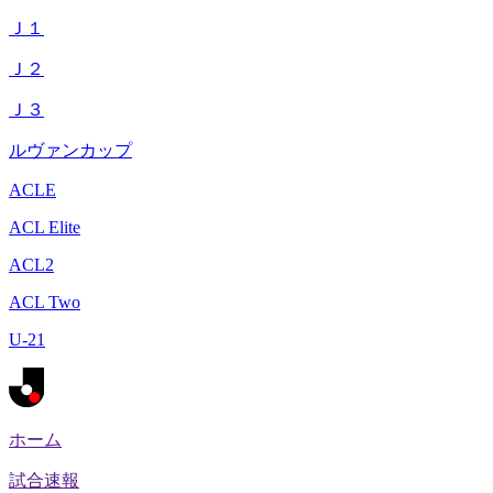
Ｊ１
Ｊ２
Ｊ３
ルヴァンカップ
ACLE
ACL Elite
ACL2
ACL Two
U-21
ホーム
試合速報