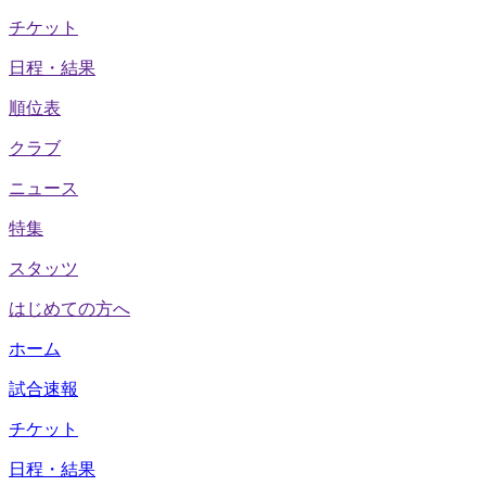
チケット
日程・結果
順位表
クラブ
ニュース
特集
スタッツ
はじめての方へ
ホーム
試合速報
チケット
日程・結果