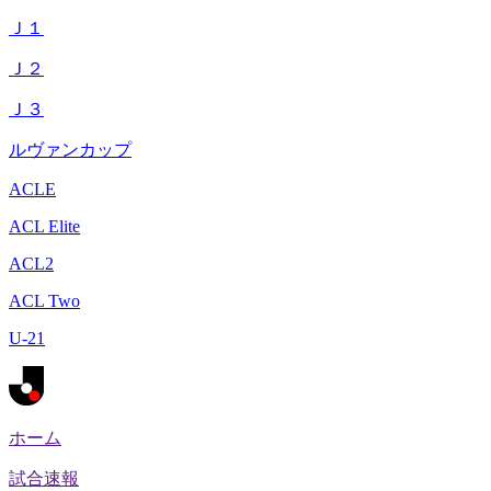
Ｊ１
Ｊ２
Ｊ３
ルヴァンカップ
ACLE
ACL Elite
ACL2
ACL Two
U-21
ホーム
試合速報