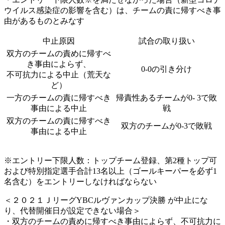
ウイルス感染症の影響を含む）は、チームの責に帰すべき事
由があるものとみなす
中止原因
試合の取り扱い
双方のチームの責めに帰すべ
き事由によらず、
0-0の引き分け
不可抗力による中止（荒天な
ど）
一方のチームの責に帰すべき
帰責性あるチームが0- 3で敗
事由による中止
戦
双方のチームの責に帰すべき
双方のチームが0-3で敗戦
事由による中止
※エントリー下限人数：トップチーム登録、第2種トップ可
および特別指定選手合計13名以上（ゴールキーパーを必ず1
名含む）をエントリーしなければならない
＜２０２１ＪリーグYBCルヴァンカップ決勝 が中止にな
り、代替開催日が設定できない場合＞
・双方のチームの責めに帰すべき事由によらず、不可抗力に