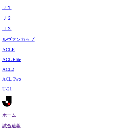
Ｊ１
Ｊ２
Ｊ３
ルヴァンカップ
ACLE
ACL Elite
ACL2
ACL Two
U-21
ホーム
試合速報