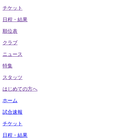
チケット
日程・結果
順位表
クラブ
ニュース
特集
スタッツ
はじめての方へ
ホーム
試合速報
チケット
日程・結果