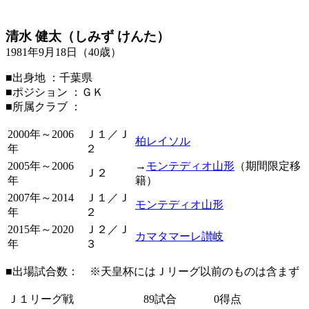
清水 健太（しみず けんた）
1981年9月18日（40歳）
■出身地 ：千葉県
■ポジション ：ＧＫ
■所属クラブ ：
2000年～2006
Ｊ１／Ｊ
柏レイソル
年
２
2005年～2006
→
モンテディオ山形
（期間限定移
Ｊ２
年
籍）
2007年～2014
Ｊ１／Ｊ
モンテディオ山形
年
２
2015年～2020
Ｊ２／Ｊ
カマタマーレ讃岐
年
３
■出場試合数： ※天皇杯にはＪリーグ以前のものは含まず
Ｊ１リーグ戦
89試合
0得点