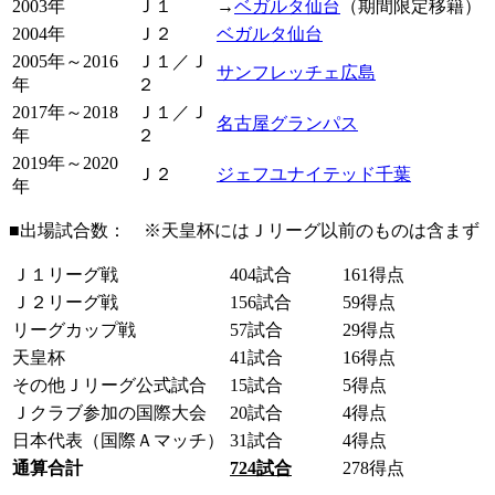
2003年
Ｊ１
→
ベガルタ仙台
（期間限定移籍）
2004年
Ｊ２
ベガルタ仙台
2005年～2016
Ｊ１／Ｊ
サンフレッチェ広島
年
２
2017年～2018
Ｊ１／Ｊ
名古屋グランパス
年
２
2019年～2020
Ｊ２
ジェフユナイテッド千葉
年
■出場試合数： ※天皇杯にはＪリーグ以前のものは含まず
Ｊ１リーグ戦
404試合
161得点
Ｊ２リーグ戦
156試合
59得点
リーグカップ戦
57試合
29得点
天皇杯
41試合
16得点
その他Ｊリーグ公式試合
15試合
5得点
Ｊクラブ参加の国際大会
20試合
4得点
日本代表（国際Ａマッチ）
31試合
4得点
通算合計
724
試合
278得点