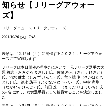
知らせ【Ｊリーグアウォー
ズ】
Ｊリーグニュース
Ｊリーグアウォーズ
2021/10/26 (火) 17:45
表彰は、12月6日（月）に開催する２０２１Ｊリーグアウォ
ーズにて実施します
Ｊリーグは本日開催の理事会において、元Ｊリーグ選手の大
黒 将志（おおぐろ まさし）氏、佐藤 寿人（さとう ひさと）
氏、清水 健太（しみず けんた）氏、曽ヶ端 準（そがはた ひ
とし）氏、徳永 悠平（とくなが ゆうへい）氏、中村 憲剛
（なかむら けんご）氏、前田 遼一（まえだ りょういち）氏
の7名に対し、功労選手賞として授賞することを決定しまし
た。
表彰は、12月6日（月）に開催する２０２１Ｊリーグアウォ