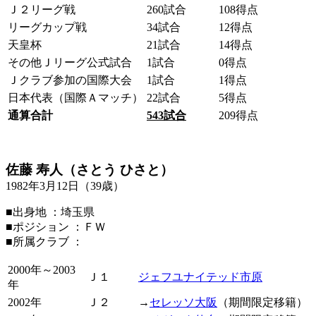
Ｊ２リーグ戦
260試合
108得点
リーグカップ戦
34試合
12得点
天皇杯
21試合
14得点
その他Ｊリーグ公式試合
1試合
0得点
Ｊクラブ参加の国際大会
1試合
1得点
日本代表（国際Ａマッチ）
22試合
5得点
通算合計
543
試合
209得点
佐藤 寿人（さとう ひさと）
1982年3月12日（39歳）
■出身地 ：埼玉県
■ポジション ：ＦＷ
■所属クラブ ：
2000年～2003
Ｊ１
ジェフユナイテッド市原
年
2002年
Ｊ２
→
セレッソ大阪
（期間限定移籍）