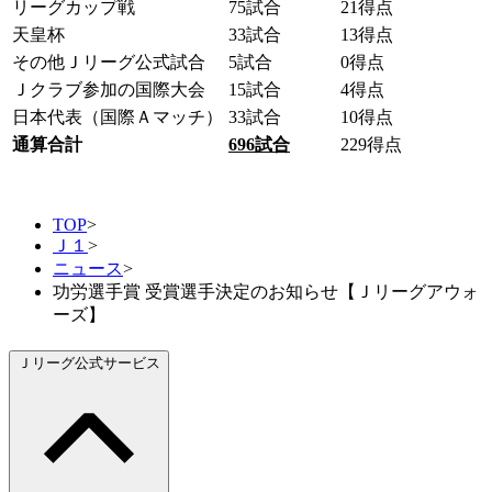
リーグカップ戦
75試合
21得点
天皇杯
33試合
13得点
その他Ｊリーグ公式試合
5試合
0得点
Ｊクラブ参加の国際大会
15試合
4得点
日本代表（国際Ａマッチ）
33試合
10得点
通算合計
696
試合
229得点
TOP
>
Ｊ１
>
ニュース
>
功労選手賞 受賞選手決定のお知らせ【Ｊリーグアウォ
ーズ】
Ｊリーグ公式サービス