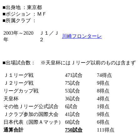
■出身地 ：東京都
■ポジション ：ＭＦ
■所属クラブ ：
2003年～2020
Ｊ１／Ｊ
川崎フロンターレ
年
２
■出場試合数： ※天皇杯にはＪリーグ以前のものは含まず
Ｊ１リーグ戦
471試合
74得点
Ｊ２リーグ戦
75試合
9得点
リーグカップ戦
53試合
8得点
天皇杯
36試合
4得点
その他Ｊリーグ公式試合
6試合
1得点
Ｊクラブ参加の国際大会
41試合
9得点
日本代表（国際Ａマッチ）
68試合
6得点
通算合計
750
試合
111得点