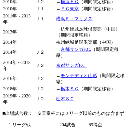
2010年
Ｊ２
→
横浜ＦＣ
（期間限定移籍）
2010年
Ｊ１
→
ＦＣ東京
（期間限定移籍）
2011年～2013
Ｊ１
横浜Ｆ・マリノス
年
→杭州緑城足球倶楽部（中国）
2013年
（期間限定移籍）
2014年
杭州緑城足球倶楽部（中国）
→
京都サンガF.C.
（期間限定移
2014年
Ｊ２
籍）
2014年～2018
Ｊ２
京都サンガF.C.
年
→
モンテディオ山形
（期間限定移
2016年
Ｊ２
籍）
2018年
Ｊ２
→
栃木ＳＣ
（期間限定移籍）
2019年～2020
Ｊ２
栃木ＳＣ
年
■出場試合数： ※天皇杯にはＪリーグ以前のものは含まず
Ｊ１リーグ戦
204試合
69得点