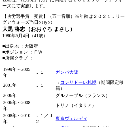
ーズにて実施します。
【功労選手賞 受賞】（五十音順）※年齢は２０２１Ｊリー
グアウォーズ当日のもの
大黒 将志（おおぐろ まさし）
1980年5月4日（41歳）
■出身地 ：大阪府
■ポジション ：ＦＷ
■所属クラブ ：
1999年～2005
Ｊ１
ガンバ大阪
年
→
コンサドーレ札幌
（期間限定移
2001年
Ｊ１
籍）
2006年
グルノーブル（フランス）
2006年～2008
トリノ（イタリア）
年
2008年～2010
Ｊ１／Ｊ
東京ヴェルディ
年
２