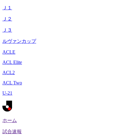
Ｊ１
Ｊ２
Ｊ３
ルヴァンカップ
ACLE
ACL Elite
ACL2
ACL Two
U-21
ホーム
試合速報