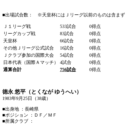
■出場試合数： ※天皇杯にはＪリーグ以前のものは含まず
Ｊ１リーグ戦
533試合
0得点
リーグカップ戦
83試合
0得点
天皇杯
66試合
0得点
その他Ｊリーグ公式試合
16試合
0得点
Ｊクラブ参加の国際大会
54試合
0得点
日本代表（国際Ａマッチ）
4試合
0得点
通算合計
756
試合
0得点
徳永 悠平（とくなが ゆうへい）
1983年9月25日（38歳）
■出身地 ：長崎県
■ポジション ：ＤＦ／ＭＦ
■所属クラブ ：