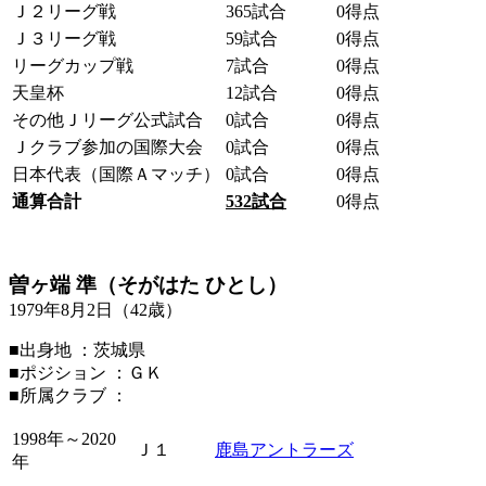
Ｊ２リーグ戦
365試合
0得点
Ｊ３リーグ戦
59試合
0得点
リーグカップ戦
7試合
0得点
天皇杯
12試合
0得点
その他Ｊリーグ公式試合
0試合
0得点
Ｊクラブ参加の国際大会
0試合
0得点
日本代表（国際Ａマッチ）
0試合
0得点
通算合計
532
試合
0得点
曽ヶ端 準（そがはた ひとし）
1979年8月2日（42歳）
■出身地 ：茨城県
■ポジション ：ＧＫ
■所属クラブ ：
1998年～2020
Ｊ１
鹿島アントラーズ
年