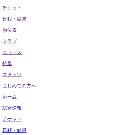
チケット
日程・結果
順位表
クラブ
ニュース
特集
スタッツ
はじめての方へ
ホーム
試合速報
チケット
日程・結果