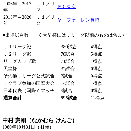
2006年～2017
Ｊ１／Ｊ
ＦＣ東京
年
２
2018年～2020
Ｊ１／Ｊ
Ｖ・ファーレン長崎
年
２
■出場試合数： ※天皇杯にはＪリーグ以前のものは含まず
Ｊ１リーグ戦
386試合
4得点
Ｊ２リーグ戦
78試合
5得点
リーグカップ戦
71試合
1得点
天皇杯
35試合
0得点
その他Ｊリーグ公式試合
2試合
0得点
Ｊクラブ参加の国際大会
14試合
1得点
日本代表（国際Ａマッチ）
9試合
0得点
通算合計
595
試合
11得点
中村 憲剛（なかむら けんご）
1980年10月31日（41歳）