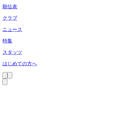
順位表
クラブ
ニュース
特集
スタッツ
はじめての方へ