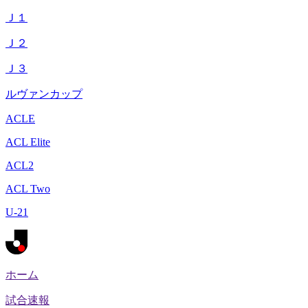
Ｊ１
Ｊ２
Ｊ３
ルヴァンカップ
ACLE
ACL Elite
ACL2
ACL Two
U-21
ホーム
試合速報