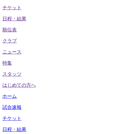
チケット
日程・結果
順位表
クラブ
ニュース
特集
スタッツ
はじめての方へ
ホーム
試合速報
チケット
日程・結果