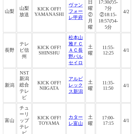
日
17:30の5-
ヴァン
山梨
曜
7分
KICK OFF!
山梨
フォー
4/2
YAMANASHI
放送
②
②18:15-
レ甲府
月
18:57の4-
曜
5分
松本山
テレ
雅ＦＣ
土
KICK OFF!
11:55-
長野
ビ信
ＡＣ長
4/1
SHINSHU
12:25
曜
州
野パル
セイロ
NST
新潟
アルビ
土
KICK OFF!
11:35-
総合
新潟
レック
4/1
NIIGATA
11:50
曜
テレ
ス新潟
ビ
チュ
ーリ
カター
土
KICK OFF!
17:00-
富山
ップ
4/1
TOYAMA
17:15
レ富山
曜
テレ
ビ