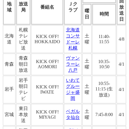
回
地
放送
Ｊク
番組名
放
域
局
ラブ
曜
送
時間
日
日
札幌
北海道
北海
テレ
コンサ
土
KICK OFF!
11:40-
4/8
HOKKAIDO
11:55
道
ビ放
ドーレ
曜
送
札幌
青森
ヴァン
土
KICK OFF!
10:35-
青森
朝日
ラーレ
4/1
AOMORI
10:50
曜
放送
八戸
岩手
いわて
10:55-
朝日
グルー
土
KICK OFF!
11:15 (生
岩手
4/1
IWATE
テレ
ジャ盛
曜
放送)
ビ
岡
東日
ベガル
土
KICK OFF!
宮城
本放
7:45-8:00
4/1
MIYAGI
タ仙台
曜
送