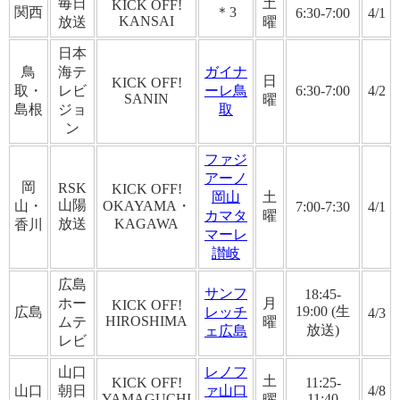
毎日
土
KICK OFF!
関西
＊3
6:30-7:00
4/1
KANSAI
放送
曜
日本
鳥
海テ
ガイナ
日
KICK OFF!
取・
レビ
ーレ鳥
6:30-7:00
4/2
SANIN
曜
島根
ジョ
取
ン
ファジ
アーノ
岡
RSK
KICK OFF!
岡山
土
山陽
山・
OKAYAMA・
7:00-7:30
4/1
カマタ
曜
放送
KAGAWA
香川
マーレ
讃岐
広島
サンフ
18:45-
ホー
月
KICK OFF!
19:00 (生
広島
レッチ
4/3
HIROSHIMA
ムテ
曜
放送)
ェ広島
レビ
山口
レノフ
土
KICK OFF!
11:25-
山口
朝日
ァ山口
4/8
YAMAGUCHI
11:40
曜