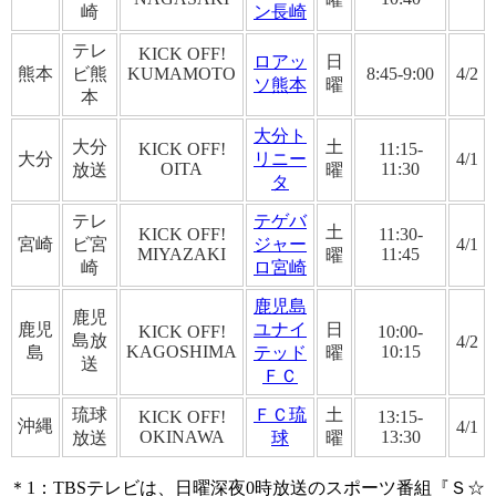
崎
ン長崎
テレ
KICK OFF!
ロアッ
日
熊本
ビ熊
KUMAMOTO
8:45-9:00
4/2
ソ熊本
曜
本
大分ト
大分
土
KICK OFF!
11:15-
大分
リニー
4/1
OITA
11:30
放送
曜
タ
テレ
テゲバ
土
KICK OFF!
11:30-
宮崎
ビ宮
ジャー
4/1
MIYAZAKI
11:45
曜
崎
ロ宮崎
鹿児島
鹿児
鹿児
ユナイ
日
KICK OFF!
10:00-
島放
4/2
KAGOSHIMA
10:15
島
テッド
曜
送
ＦＣ
琉球
ＦＣ琉
土
KICK OFF!
13:15-
沖縄
4/1
OKINAWA
13:30
放送
球
曜
＊1：TBSテレビは、日曜深夜0時放送のスポーツ番組『Ｓ☆