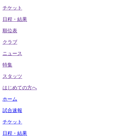
チケット
日程・結果
順位表
クラブ
ニュース
特集
スタッツ
はじめての方へ
ホーム
試合速報
チケット
日程・結果