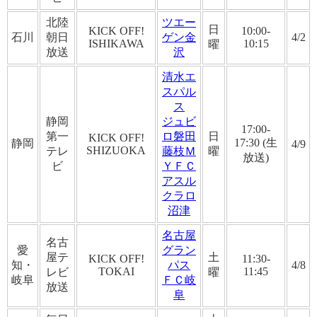
北陸
ツエー
日
KICK OFF!
10:00-
石川
朝日
ゲン金
4/2
ISHIKAWA
10:15
曜
放送
沢
清水エ
スパル
ス
静岡
ジュビ
17:00-
第一
ロ磐田
日
KICK OFF!
17:30 (生
静岡
4/9
SHIZUOKA
テレ
藤枝Ｍ
曜
放送)
ビ
ＹＦＣ
アスル
クラロ
沼津
名古屋
名古
愛
グラン
屋テ
土
KICK OFF!
11:30-
知・
パス
4/8
TOKAI
11:45
レビ
曜
岐阜
ＦＣ岐
放送
阜