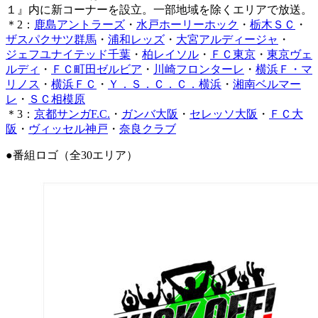
１』内に新コーナーを設立。一部地域を除くエリアで放送。
＊2：
鹿島アントラーズ
・
水戸ホーリーホック
・
栃木ＳＣ
・
ザスパクサツ群馬
・
浦和レッズ
・
大宮アルディージャ
・
ジェフユナイテッド千葉
・
柏レイソル
・
ＦＣ東京
・
東京ヴェ
ルディ
・
ＦＣ町田ゼルビア
・
川崎フロンターレ
・
横浜Ｆ・マ
リノス
・
横浜ＦＣ
・
Ｙ．Ｓ．Ｃ．Ｃ．横浜
・
湘南ベルマー
レ
・
ＳＣ相模原
＊3：
京都サンガF.C.
・
ガンバ大阪
・
セレッソ大阪
・
ＦＣ大
阪
・
ヴィッセル神戸
・
奈良クラブ
●番組ロゴ（全30エリア）