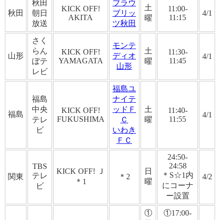
秋田
ブラウ
土
KICK OFF!
11:00-
秋田
朝日
ブリッ
4/1
AKITA
11:15
曜
放送
ツ秋田
さく
モンテ
らん
土
KICK OFF!
11:30-
山形
ディオ
4/1
YAMAGATA
11:45
ぼテ
曜
山形
レビ
福島ユ
福島
ナイテ
中央
ッドＦ
土
KICK OFF!
11:40-
福島
4/1
FUKUSHIMA
11:55
テレ
Ｃ
曜
ビ
いわき
ＦＣ
24:50-
24:58
TBS
KICK OFF! Ｊ
日
＊S☆1内
テレ
関東
＊2
4/2
＊1
曜
にコーナ
ビ
ー設置
①
①17:00-