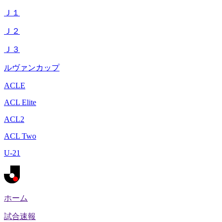
Ｊ１
Ｊ２
Ｊ３
ルヴァンカップ
ACLE
ACL Elite
ACL2
ACL Two
U-21
ホーム
試合速報