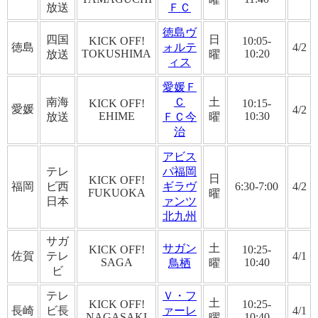
放送
ＦＣ
徳島ヴ
四国
日
KICK OFF!
10:05-
徳島
ォルテ
4/2
TOKUSHIMA
10:20
放送
曜
ィス
愛媛Ｆ
南海
Ｃ
土
KICK OFF!
10:15-
愛媛
4/2
EHIME
10:30
放送
ＦＣ今
曜
治
アビス
テレ
パ福岡
日
KICK OFF!
福岡
ビ西
ギラヴ
6:30-7:00
4/2
FUKUOKA
曜
日本
ァンツ
北九州
サガ
サガン
土
KICK OFF!
10:25-
佐賀
テレ
4/1
SAGA
10:40
鳥栖
曜
ビ
テレ
Ｖ・フ
土
KICK OFF!
10:25-
長崎
ビ長
ァーレ
4/1
NAGASAKI
10:40
曜