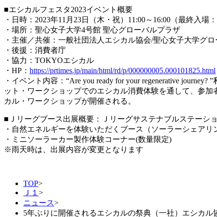
■エシカルフェスタ2023イベント概要
・日時：2023年11月23日（木・祝）11:00～16:00（最終入場：1
・場所：聖心女子大学4号館 聖心グローバルプラザ
・主催／共催：一般社団法人エシカル協会/聖心女子大学グロ
・後援：消費者庁
・協力：TOKYOエシカル
・HP：
https://prtimes.jp/main/html/rd/p/000000005.000101825.html
・イベント内容：“Are you ready for your rege
ット・ワークショップでのエシカル消費体験を通して、参加
カル・ワークショップが開催される。
■Ｊリーグブース出展概要：Ｊリーグサステナブルステーシ
・自然エネルギーを体験いただくブース（ソーラーシェアリ
・ミニソーラーカー製作体験コーナー(数量限定)
※雨天時は、出展内容が変更となります
TOP
>
Ｊ１
>
ニュース
>
5年ぶりに開催されるエシカルの祭典（一社）エシカル協