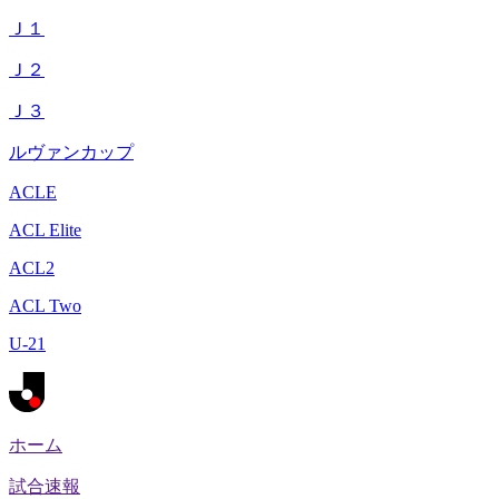
Ｊ１
Ｊ２
Ｊ３
ルヴァンカップ
ACLE
ACL Elite
ACL2
ACL Two
U-21
ホーム
試合速報