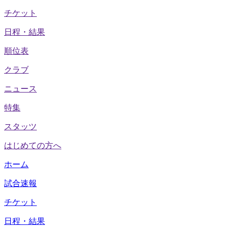
チケット
日程・結果
順位表
クラブ
ニュース
特集
スタッツ
はじめての方へ
ホーム
試合速報
チケット
日程・結果