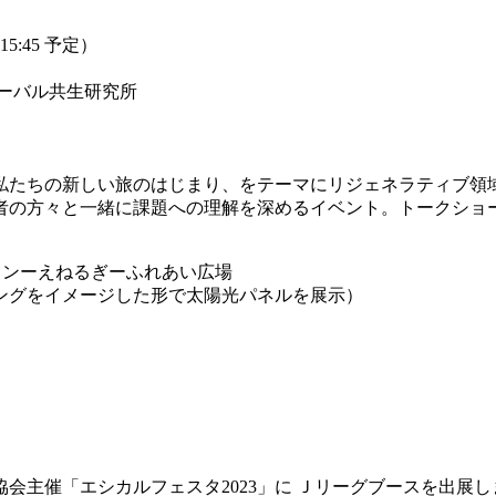
5:45 予定）
ーバル共生研究所
nerative journey? ”私たちの新しい旅のはじまり、をテーマに
者の方々と一緒に課題への理解を深めるイベント。トークショ
ョンーえねるぎーふれあい広場
ングをイメージした形で太陽光パネルを展示）
会主催「エシカルフェスタ2023」に Ｊリーグブースを出展し