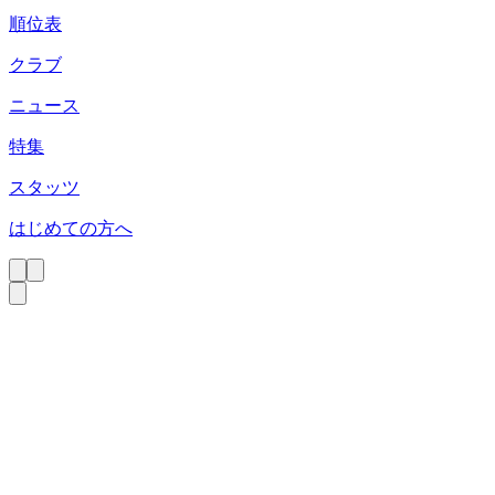
順位表
クラブ
ニュース
特集
スタッツ
はじめての方へ