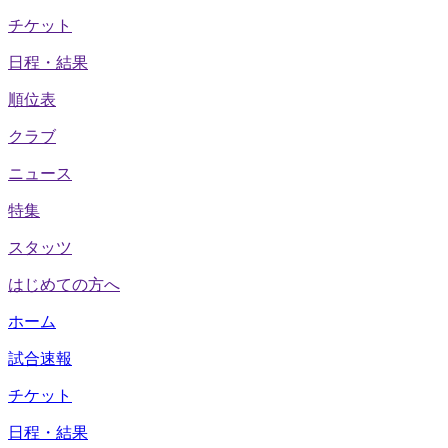
チケット
日程・結果
順位表
クラブ
ニュース
特集
スタッツ
はじめての方へ
ホーム
試合速報
チケット
日程・結果