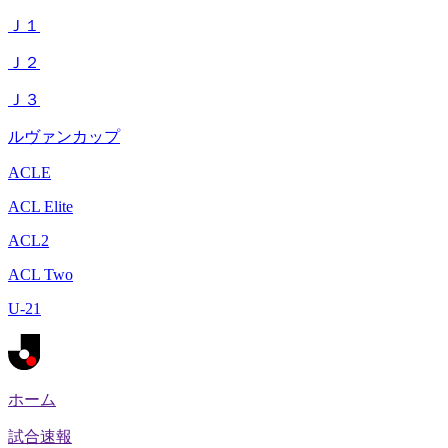
Ｊ１
Ｊ２
Ｊ３
ルヴァンカップ
ACLE
ACL Elite
ACL2
ACL Two
U-21
ホーム
試合速報