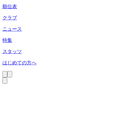
順位表
クラブ
ニュース
特集
スタッツ
はじめての方へ