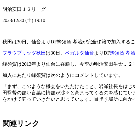
明治安田Ｊ２リーグ
2023/12/30 (土) 19:10
秋田は30日、仙台よりDF蜂須賀 孝治が完全移籍で加入する
ブラウブリッツ秋田
は30日、
ベガルタ仙台
よりDF
蜂須賀 孝
蜂須賀は2013年より仙台に在籍し、今季の明治安田生命Ｊ２
加入にあたり蜂須賀は次のようにコメントしています。
「まず、このような機会をいただけたこと、岩瀬社長をはじ
田監督の熱い言葉に情熱が沸々と高まってくるのを感じてい
をかけて闘っていきたいと思っています。目指す場所に向か
関連リンク