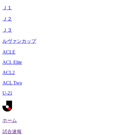
Ｊ１
Ｊ２
Ｊ３
ルヴァンカップ
ACLE
ACL Elite
ACL2
ACL Two
U-21
ホーム
試合速報