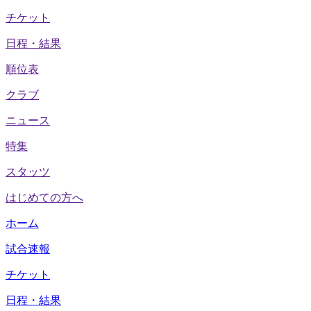
チケット
日程・結果
順位表
クラブ
ニュース
特集
スタッツ
はじめての方へ
ホーム
試合速報
チケット
日程・結果